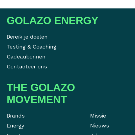
kapotte knieën van.” Maar klopt dat eigenli
asfalt echt zo belastend voor je lichaam, o
GOLAZO ENERGY
verhaal toch net iets anders in elkaar?
See More
›
Bereik je doelen
Testing & Coaching
Cadeaubonnen
Contacteer ons
THE GOLAZO
MOVEMENT
Brands
Missie
Energy
Nieuws