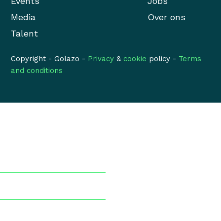
Events
Jobs
Media
Over ons
Talent
Copyright - Golazo -
Privacy
&
cookie
policy -
Terms
and conditions
Newsletter (NL)
SCHRIJF JE IN OP ONZE
NIEUWSBRIEF
Voornaam
*
Naam
*
E-mail
*